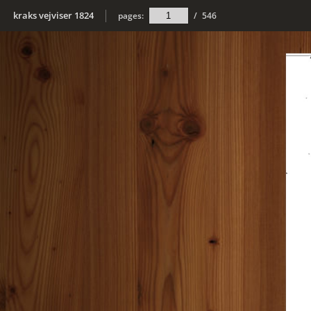
kraks vejviser 1824
pages:
/
546