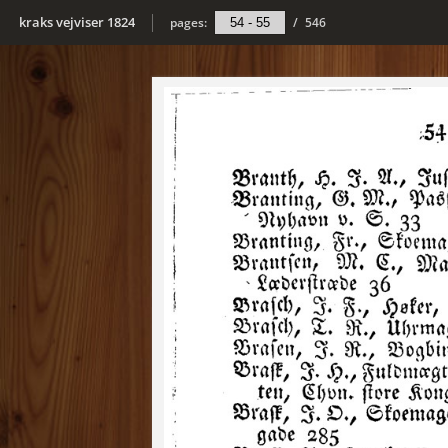
kraks vejviser 1824
pages:
/
546