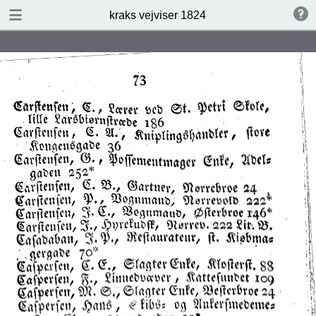
DOWNLOAD
kraks vejviser 1824
kraks vejviser 1824.pdf
14.7 MB