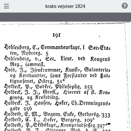
DOWNLOAD
kraks vejviser 1824
kraks vejviser 1824.pdf
14.7 MB