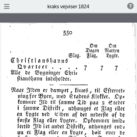
DOWNLOAD
kraks vejviser 1824
kraks vejviser 1824.pdf
14.7 MB