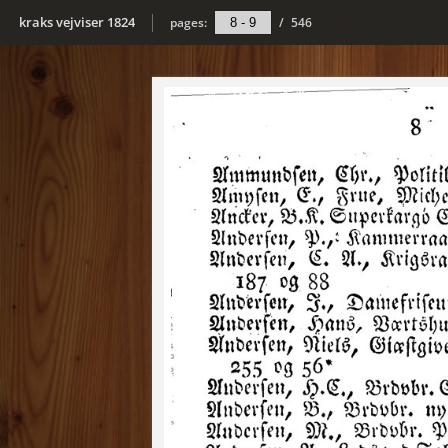
kraks vejviser 1824
pages:
/
546