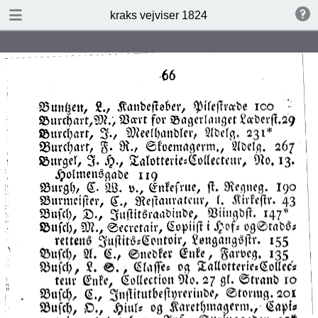
DOWNLOAD
kraks vejviser 1824
kraks vejviser 1824.pdf
14.7 MB