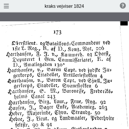
DOWNLOAD
kraks vejviser 1824
kraks vejviser 1824.pdf
14.7 MB