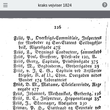
DOWNLOAD
kraks vejviser 1824
kraks vejviser 1824.pdf
14.7 MB