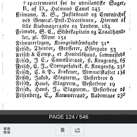
PAGE
124
/ 546