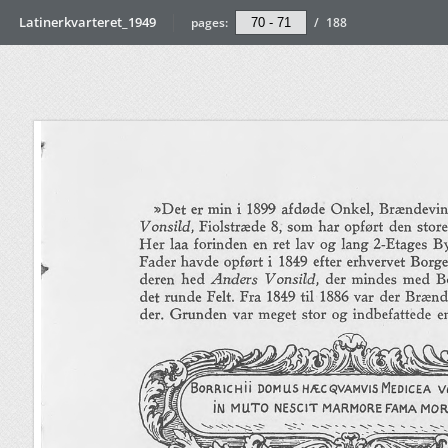
Latinerkvarteret_1949
pages:
/
188