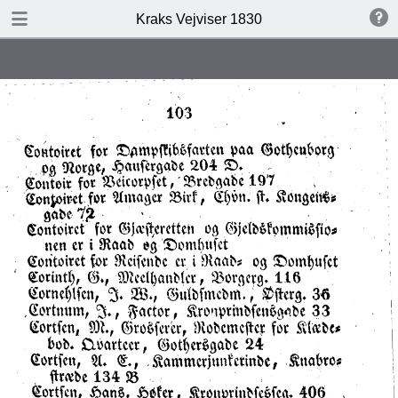
DOWNLOAD
Kraks Vejviser 1830
Kraks Vejviser 1830.pdf
19.6 MB