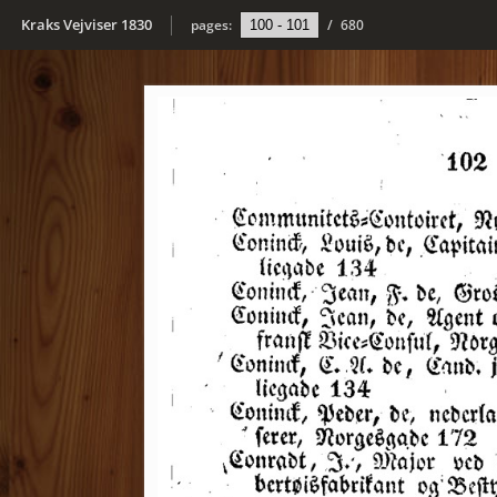
Kraks Vejviser 1830
pages:
/
680