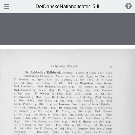
DOWNLOAD
DetDanskeNationalteater_5-II
DetDanskeNationalteater_5-II.pdf
126 MB