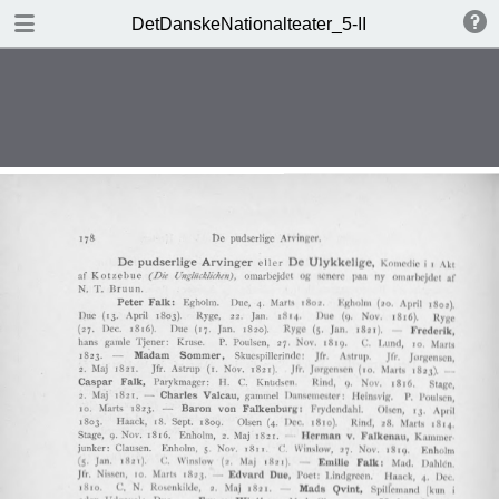
DOWNLOAD
DetDanskeNationalteater_5-II
DetDanskeNationalteater_5-II.pdf
126 MB