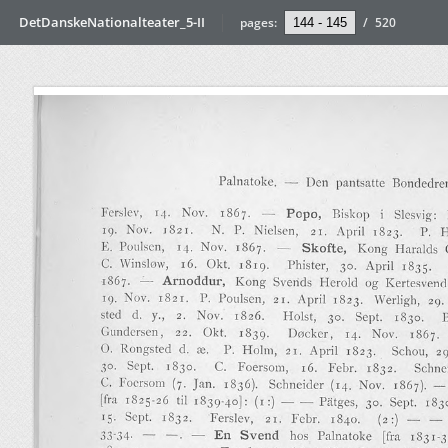
DetDanskeNationalteater_5-II
pages:
/
520