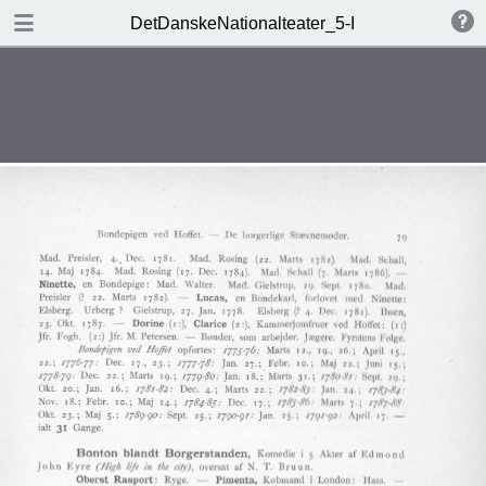
DOWNLOAD
DetDanskeNationalteater_5-I
DetDanskeNationalteater_5-I.pdf
134 MB