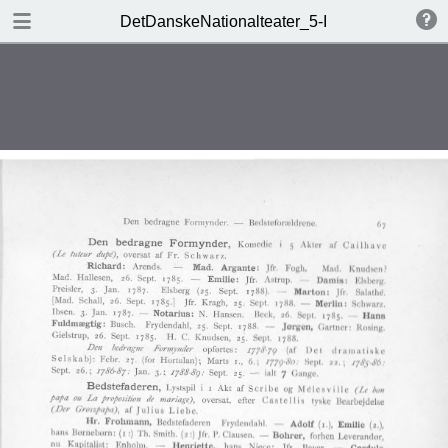
DOWNLOAD
DetDanskeNationalteater_5-I
DetDanskeNationalteater_5-I.pdf
134 MB