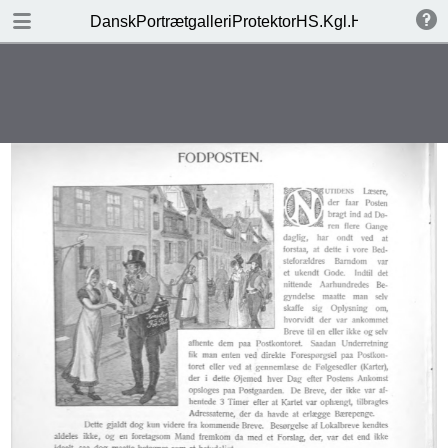
DOWNLOAD
DanskPortrætgalleriProtektorHS.Kgl.Højh.Kronprin
publication.pdf
189 MB