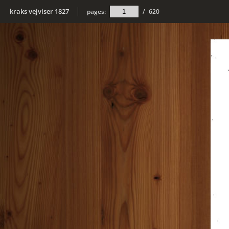
kraks vejviser 1827
pages:
/
620