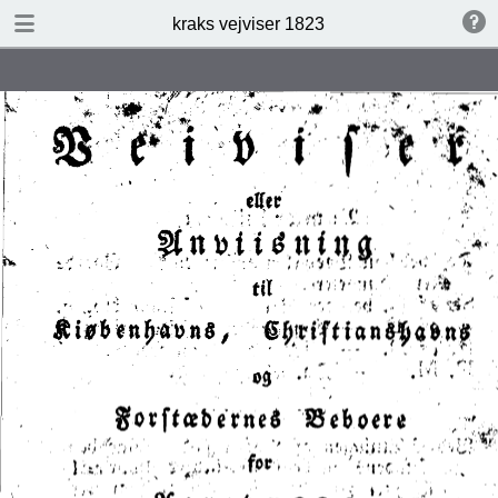
DOWNLOAD
kraks vejviser 1823
kraks vejviser 1823.pdf
16.3 MB