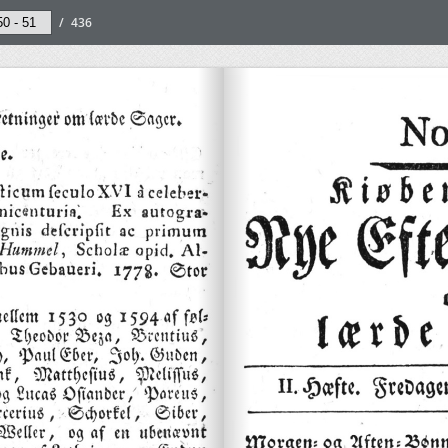
/
436