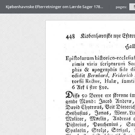
Kjøbenhavnske Efterretninger om Lærde Sager 1780_II
pages: