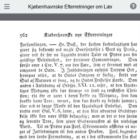
DOWNLOAD
Kjøbenhavnske Efterretninger om Lærde Sager 17
publication.pdf
221 MB