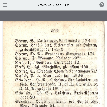
DOWNLOAD
Kraks vejviser 1835
Kraks vejviser 1835.pdf
301 MB
TABLE OF CONTENTS
‎D:\Kraks vejvisere\Kraks Vejviser
1835\Image00001.tif‎
‎D:\Kraks vejvisere\Kraks Vejviser
1835\Image00002.tif‎
‎D:\Kraks vejvisere\Kraks Vejviser
1835\Image00003.tif‎
‎D:\Kraks vejvisere\Kraks Vejviser
1835\Image00004.tif‎