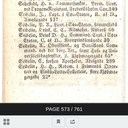
‎D:\Kraks vejvisere\Kraks Vejviser
1835\Image00005.tif‎
‎D:\Kraks vejvisere\Kraks Vejviser
1835\Image00006.tif‎
‎D:\Kraks vejvisere\Kraks Vejviser
1835\Image00007.tif‎
‎D:\Kraks vejvisere\Kraks Vejviser
1835\Image00008.tif‎
‎D:\Kraks vejvisere\Kraks Vejviser
1835\Image00009.tif‎
PAGE
573
/ 761
‎D:\Kraks vejvisere\Kraks Vejviser
1835\Image00010.tif‎