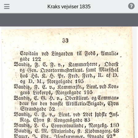
DOWNLOAD
Kraks vejviser 1835
Kraks vejviser 1835.pdf
301 MB
TABLE OF CONTENTS
‎D:\Kraks vejvisere\Kraks Vejviser
1835\Image00001.tif‎
‎D:\Kraks vejvisere\Kraks Vejviser
1835\Image00002.tif‎
‎D:\Kraks vejvisere\Kraks Vejviser
1835\Image00003.tif‎
‎D:\Kraks vejvisere\Kraks Vejviser
1835\Image00004.tif‎