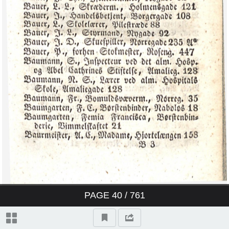
‎D:\Kraks vejvisere\Kraks Vejviser
1835\Image00005.tif‎
‎D:\Kraks vejvisere\Kraks Vejviser
1835\Image00006.tif‎
‎D:\Kraks vejvisere\Kraks Vejviser
1835\Image00007.tif‎
‎D:\Kraks vejvisere\Kraks Vejviser
1835\Image00008.tif‎
‎D:\Kraks vejvisere\Kraks Vejviser
1835\Image00009.tif‎
PAGE
40
/ 761
‎D:\Kraks vejvisere\Kraks Vejviser
1835\Image00010.tif‎