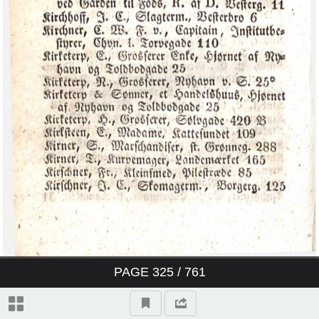
‎D:\Kraks vejvisere\Kraks Vejviser
1835\Image00005.tif‎
‎D:\Kraks vejvisere\Kraks Vejviser
1835\Image00006.tif‎
‎D:\Kraks vejvisere\Kraks Vejviser
1835\Image00007.tif‎
‎D:\Kraks vejvisere\Kraks Vejviser
1835\Image00008.tif‎
‎D:\Kraks vejvisere\Kraks Vejviser
1835\Image00009.tif‎
PAGE
325
/ 761
‎D:\Kraks vejvisere\Kraks Vejviser
1835\Image00010.tif‎