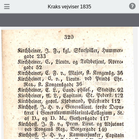
DOWNLOAD
Kraks vejviser 1835
Kraks vejviser 1835.pdf
301 MB
TABLE OF CONTENTS
‎D:\Kraks vejvisere\Kraks Vejviser
1835\Image00001.tif‎
‎D:\Kraks vejvisere\Kraks Vejviser
1835\Image00002.tif‎
‎D:\Kraks vejvisere\Kraks Vejviser
1835\Image00003.tif‎
‎D:\Kraks vejvisere\Kraks Vejviser
1835\Image00004.tif‎