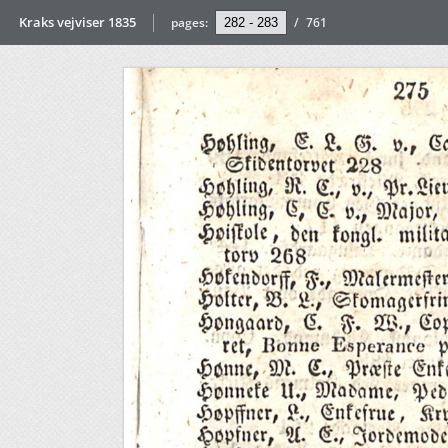
Kraks vejviser 1835
pages:
/
761