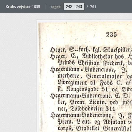
Kraks vejviser 1835
pages:
/
761