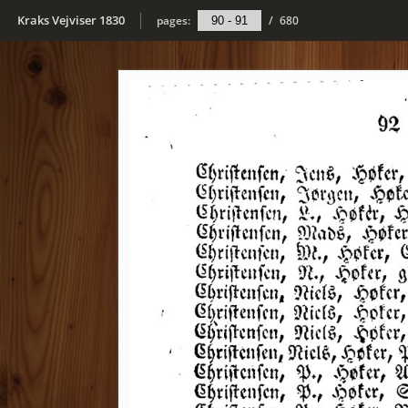
Kraks Vejviser 1830
pages:
/
680