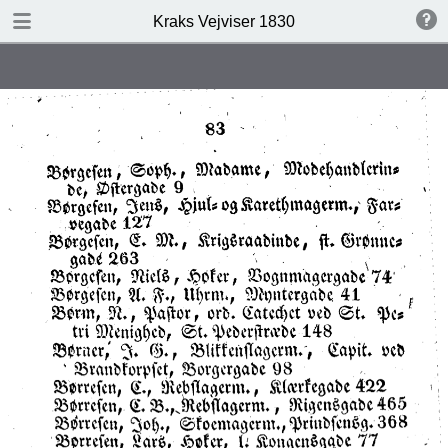
DOWNLOAD
Kraks Vejviser 1830
Kraks Vejviser 1830.pdf
19.6 MB