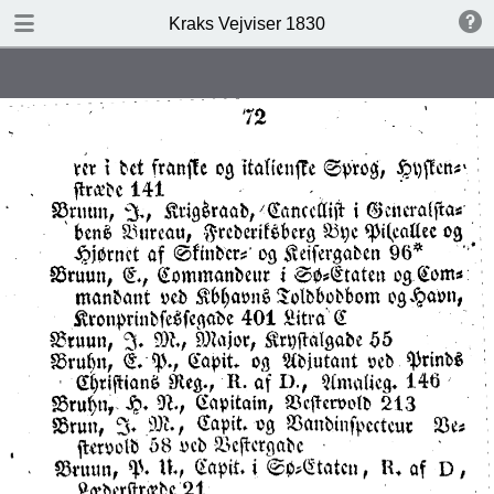
DOWNLOAD
Kraks Vejviser 1830
Kraks Vejviser 1830.pdf
19.6 MB