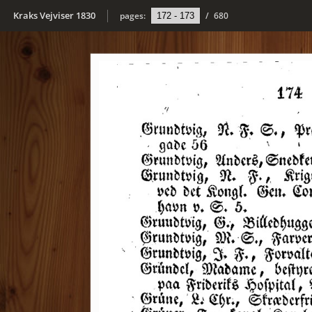
Kraks Vejviser 1830
pages:
/
680