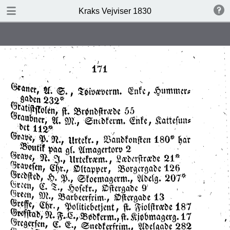
DOWNLOAD
Kraks Vejviser 1830
Kraks Vejviser 1830.pdf
19.6 MB