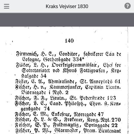
DOWNLOAD
Kraks Vejviser 1830
Kraks Vejviser 1830.pdf
19.6 MB