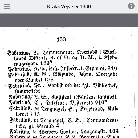
DOWNLOAD
Kraks Vejviser 1830
Kraks Vejviser 1830.pdf
19.6 MB